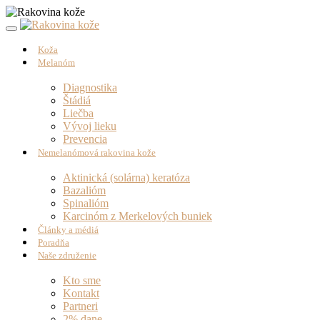
Koža
Melanóm
Diagnostika
Štádiá
Liečba
Vývoj lieku
Prevencia
Nemelanómová rakovina kože
Aktinická (solárna) keratóza
Bazalióm
Spinalióm
Karcinóm z Merkelových buniek
Články a médiá
Poradňa
Naše združenie
Kto sme
Kontakt
Partneri
2% dane