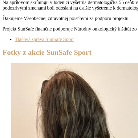
Na aprílovom skríningu v lodenici vyšetrila dermatologička 55 osôb 
podozrivými zmenami boli odoslaní na ďalšie vyšetrenie k dermatológ
Ďakujeme Všeobecnej zdravotnej poisťovni za podporu projektu.
Projekt SunSafe finančne podporuje Národný onkologický inštitút z
Tlačová správa SunSafe Sport
Fotky z akcie SunSafe Sport