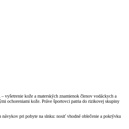
ng – vyšetrenie kože a materských znamienok členov vodáckych a
ými ochoreniami kože. Práve športovci patria do rizikovej skupiny
h návykov pri pobyte na slnku: nosiť vhodné oblečenie a pokrývku