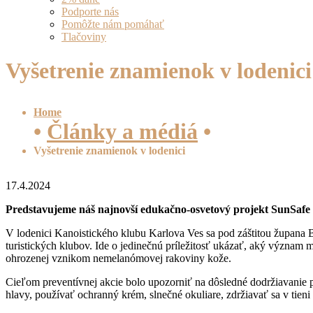
Podporte nás
Pomôžte nám pomáhať
Tlačoviny
Vyšetrenie znamienok v lodenici
Home
•
Články a médiá
•
Vyšetrenie znamienok v lodenici
17.4.2024
Predstavujeme náš najnovší edukačno-osvetový projekt SunSafe 
V lodenici Kanoistického klubu Karlova Ves sa pod záštitou župana 
turistických klubov. Ide o jedinečnú príležitosť ukázať, aký význam 
ohrozenej vznikom nemelanómovej rakoviny kože.
Cieľom preventívnej akcie bolo upozorniť na dôsledné dodržiavanie 
hlavy, používať ochranný krém, slnečné okuliare, zdržiavať sa v tieni