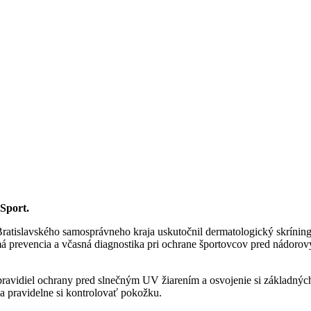
Sport.
Bratislavského samosprávneho kraja uskutočnil dermatologický skríni
má prevencia a včasná diagnostika pri ochrane športovcov pred nádorov
pravidiel ochrany pred slnečným UV žiarením a osvojenie si základnýc
 a pravidelne si kontrolovať pokožku.