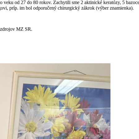
vo veku od 27 do 80 rokov. Zachytili sme 2 aktinické keratózy, 5 bazo
ovi, príp. im bol odporučený chirurgický zákrok (výber znamienka).
o zdrojov MZ SR.