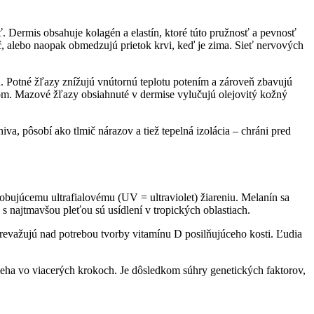
. Dermis obsahuje kolagén a elastín, ktoré túto pružnosť a pevnosť
reč, alebo naopak obmedzujú prietok krvi, keď je zima. Sieť nervových
. Potné žľazy znížujú vnútornú teplotu potením a zároveň zbavujú
hom. Mazové žľazy obsiahnuté v dermise vylučujú olejovitý kožný
a, pôsobí ako tlmič nárazov a tiež tepelná izolácia – chráni pred
sobujúcemu ultrafialovému (UV = ultraviolet) žiareniu. Melanín sa
s najtmavšou pleťou sú usídlení v tropických oblastiach.
 prevažujú nad potrebou tvorby vitamínu D posilňujúceho kosti. Ľudia
eha vo viacerých krokoch. Je dôsledkom súhry genetických faktorov,