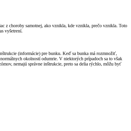
c z choroby samotnej, ako vznikla, kde vznikla, prečo vznikla. Toto
as vyšetrení.
štrukcie (informácie) pre bunku. Keď sa bunka má rozmnožiť,
 za normálnych okolností odumrie. V niektorých prípadoch sa to však
mov, nemajú správne inštrukcie, preto sa delia rýchlo, môžu byť