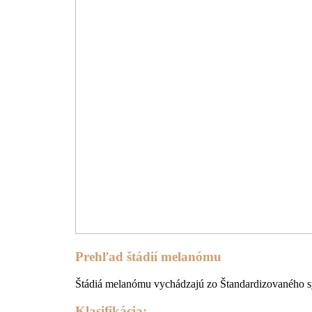
Prehľad štádií melanómu
Štádiá melanómu vychádzajú zo Štandardizovaného sy
Klasifikácia: