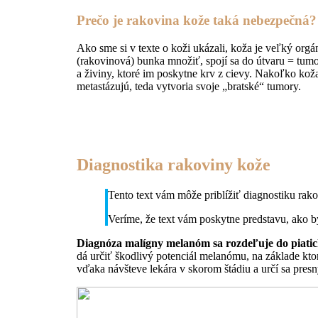
Prečo je rakovina kože taká nebezpečná?
Ako sme si v texte o koži ukázali, koža je veľký or
(rakovinová) bunka množiť, spojí sa do útvaru = tum
a živiny, ktoré im poskytne krv z cievy. Nakoľko koža
metastázujú, teda vytvoria svoje „bratské“ tumory.
Diagnostika rakoviny kože
Tento text vám môže priblížiť diagnostiku r
Veríme, že text vám poskytne predstavu, ako 
Diagnóza malígny melanóm sa rozdeľuje do piatich 
dá určiť škodlivý potenciál melanómu, na základe kto
vďaka návšteve lekára v skorom štádiu a určí sa presn