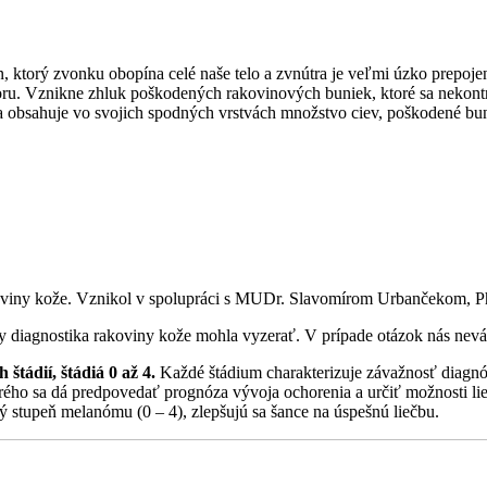
gán, ktorý zvonku obopína celé naše telo a zvnútra je veľmi úzko prep
oru. Vznikne zhluk poškodených rakovinových buniek, ktoré sa nekontr
 obsahuje vo svojich spodných vrstvách množstvo ciev, poškodené bunky 
akoviny kože. Vznikol v spolupráci s MUDr. Slavomírom Urbančekom, 
by diagnostika rakoviny kože mohla vyzerať. V prípade otázok nás nev
štádií, štádiá 0 až 4.
Každé štádium charakterizuje závažnosť diagnózy
rého sa dá predpovedať prognóza vývoja ochorenia a určiť možnosti lie
ý stupeň melanómu (0 – 4), zlepšujú sa šance na úspešnú liečbu.