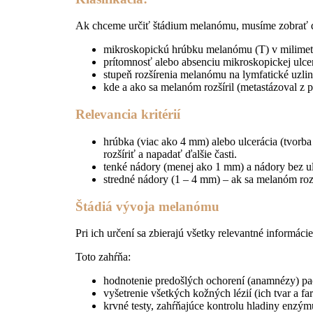
Ak chceme určiť štádium melanómu, musíme zobrať 
mikroskopickú hrúbku melanómu (T) v milimetro
prítomnosť alebo absenciu mikroskopickej ulcerá
stupeň rozšírenia melanómu na lymfatické uzliny
kde a ako sa melanóm rozšíril (metastázoval z p
Relevancia kritérií
hrúbka (viac ako 4 mm) alebo ulcerácia (tvor
rozšíriť a napadať ďalšie časti.
tenké nádory (menej ako 1 mm) a nádory bez ulc
stredné nádory (1 – 4 mm) – ak sa melanóm rozší
Štádiá vývoja melanómu
Pri ich určení sa zbierajú všetky relevantné informá
Toto zahŕňa:
hodnotenie predošlých ochorení (anamnézy) pac
vyšetrenie všetkých kožných lézií (ich tvar a fa
krvné testy, zahŕňajúce kontrolu hladiny enz