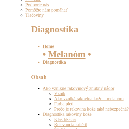
Podporte nás
Pomôžte nám pomáhať
Tlačoviny
Diagnostika
Home
•
Melanóm
•
Diagnostika
Obsah
Ako vznikne rakovinový zhubný nádor
Vznik
Ako vzniká rakovina kože – melanóm
Farba pleti
Prečo je rakovina kože taká nebezpečná?
Diagnostika rakoviny kože
Klasifikácia
Relevancia kritérií