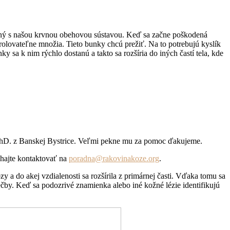
ojený s našou krvnou obehovou sústavou. Keď sa začne poškodená
olovateľne množia. Tieto bunky chcú prežiť. Na to potrebujú kyslík
sa k nim rýchlo dostanú a takto sa rozšíria do iných častí tela, kde
PhD. z Banskej Bystrice. Veľmi pekne mu za pomoc ďakujeme.
áhajte kontaktovať na
poradna@rakovinakoze.org
.
 a do akej vzdialenosti sa rozšírila z primárnej časti. Vďaka tomu sa
čby. Keď sa podozrivé znamienka alebo iné kožné lézie identifikujú