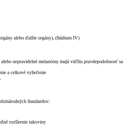
 orgány alebo ďalšie orgány), (štádium IV)
né alebo nepravidelné melanómy majú väčšiu pravdepodobnosť sa
nie a celkové vyliečenie
.
medzinárodných štandardov:
žné rozšírenie rakoviny