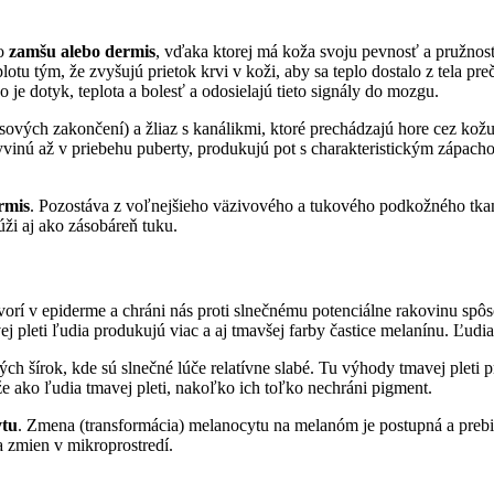
ko
zamšu alebo dermis
, vďaka ktorej má koža svoju pevnosť a pružnosť
otu tým, že zvyšujú prietok krvi v koži, aby sa teplo dostalo z tela p
je dotyk, teplota a bolesť a odosielajú tieto signály do mozgu.
ových zakončení) a žliaz s kanálikmi, ktoré prechádzajú hore cez kožu
vyvinú až v priebehu puberty, produkujú pot s charakteristickým zápac
rmis
. Pozostáva z voľnejšieho väzivového a tukového podkožného tkaniv
ži aj ako zásobáreň tuku.
 tvorí v epiderme a chráni nás proti slnečnému potenciálne rakovinu spô
pleti ľudia produkujú viac a aj tmavšej farby častice melanínu. Ľudia 
ých šírok, kde sú slnečné lúče relatívne slabé. Tu výhody tmavej pleti
ože ako ľudia tmavej pleti, nakoľko ich toľko nechráni pigment.
ytu
. Zmena (transformácia) melanocytu na melanóm je postupná a prebi
a zmien v mikroprostredí.