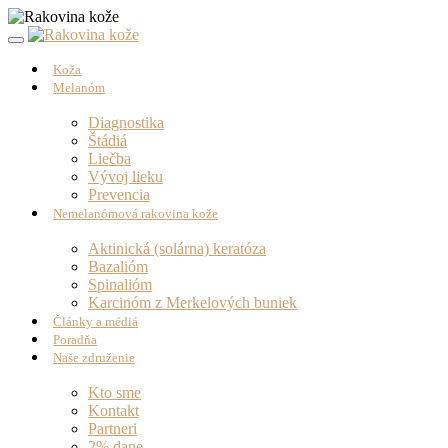
Koža
Melanóm
Diagnostika
Štádiá
Liečba
Vývoj lieku
Prevencia
Nemelanómová rakovina kože
Aktinická (solárna) keratóza
Bazalióm
Spinalióm
Karcinóm z Merkelových buniek
Články a médiá
Poradňa
Naše združenie
Kto sme
Kontakt
Partneri
2% dane