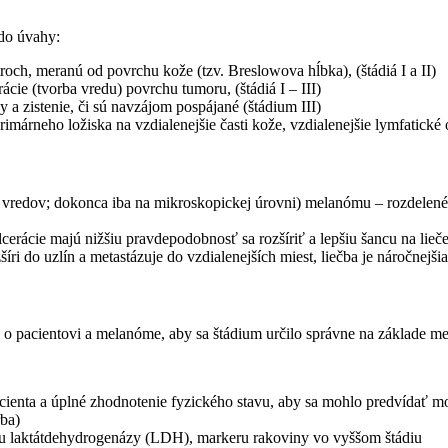
do úvahy:
ch, meranú od povrchu kože (tzv. Breslowova hĺbka), (štádiá I a II)
cie (tvorba vredu) povrchu tumoru, (štádiá I – III)
 a zistenie, či sú navzájom pospájané (štádium III)
rimárneho ložiska na vzdialenejšie časti kože, vzdialenejšie lymfatické
ba vredov; dokonca iba na mikroskopickej úrovni) melanómu – rozdele
erácie majú nižšiu pravdepodobnosť sa rozšíriť a lepšiu šancu na lieče
ri do uzlín a metastázuje do vzdialenejších miest, liečba je náročnejšia
cie o pacientovi a melanóme, aby sa štádium určilo správne na základe 
ienta a úplné zhodnotenie fyzického stavu, aby sa mohlo predvídať mo
rba)
ýmu laktátdehydrogenázy (LDH), markeru rakoviny vo vyššom štádiu