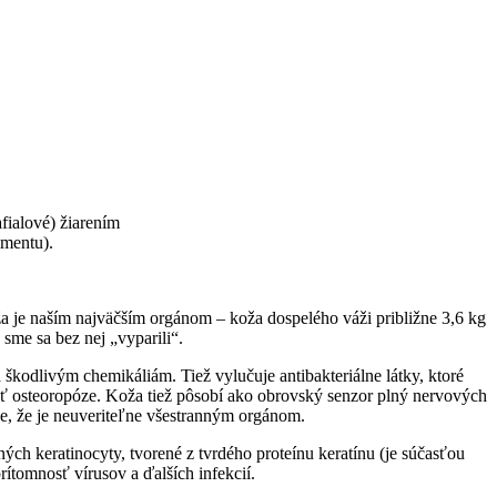
fialové) žiarením
gmentu).
a je naším najväčším orgánom – koža dospelého váži približne 3,6 kg
 sme sa bez nej „vyparili“.
 škodlivým chemikáliám. Tiež vylučuje antibakteriálne látky, ktoré
sť osteoropóze. Koža tiež pôsobí ako obrovský senzor plný nervových
, že je neuveriteľne všestranným orgánom.
ých keratinocyty, tvorené z tvrdého proteínu keratínu (je súčasťou
ítomnosť vírusov a ďalších infekcií.