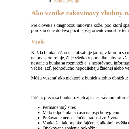
Štádiá vývoju
Ako vznike rakovinový zhubný n
Pre človeka s diagnózou rakovina kože, pod ktorú spa
porozumenie dodáva pocit lepšej orientovanosti v téme, 
Vznik
Každá bunka nášho tela obsahuje jadro, v ktorom sa
najprv skontroluje, či je všetko v poriadku, aby sa v
nestane a bunka sa rozmnoží aj s nesprávnou inform
väčšie, atď. jednoducho nepodliehajú žiadnej alebo ve
Môžu vyzerať ako niektoré z buniek z tohto obrázku:
Príčin, prečo sa bunka rozdelí aj s nesprávnou infor
Permanentný stres
Málo odpočinku a času na psychohygienu
Prežívanie nedostatočnej radosti zo života
Vonkajšie faktory ako fajčenie, alkohol, vyššia
Opakované spálenie pokožky