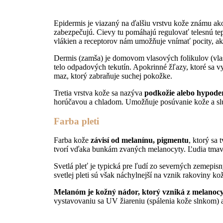
Epidermis je viazaný na ďalšiu vrstvu kože známu a
zabezpečujú. Cievy tu pomáhajú regulovať telesnú tepl
vlákien a receptorov nám umožňuje vnímať pocity, ako 
Dermis (zamša) je domovom vlasových folikulov (vlas
telo odpadových tekutín. Apokrinné žľazy, ktoré sa 
maz, ktorý zabraňuje suchej pokožke.
Tretia vrstva kože sa nazýva
podkožie alebo hypode
horúčavou a chladom. Umožňuje posúvanie kože a slú
Farba pleti
Farba kože
závisí od melanínu, pigmentu
, ktorý sa
tvorí vďaka bunkám zvaných melanocyty. Ľudia tmavej 
Svetlá pleť je typická pre ľudí zo severných zemepisn
svetlej pleti sú však náchylnejší na vznik rakoviny k
Melanóm je kožný nádor, ktorý vzniká z melanoc
vystavovaniu sa UV žiareniu (spálenia kože slnkom) 