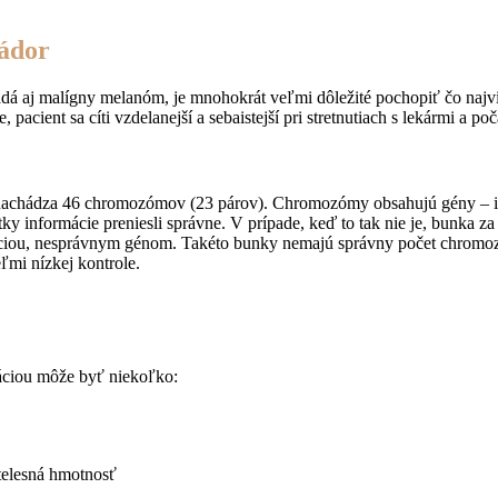
ádor
dá aj malígny melanóm, je mnohokrát veľmi dôležité pochopiť čo najvia
pacient sa cíti vzdelanejší a sebaistejší pri stretnutiach s lekármi a poč
 nachádza 46 chromozómov (23 párov). Chromozómy obsahujú gény – in
šetky informácie preniesli správne. V prípade, keď to tak nie je, bunka
áciou, nesprávnym génom. Takéto bunky nemajú správny počet chromozó
ľmi nízkej kontrole.
máciou môže byť niekoľko:
 telesná hmotnosť