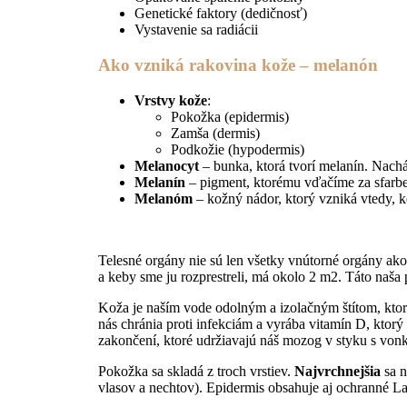
Genetické faktory (dedičnosť)
Vystavenie sa radiácii
Ako vzniká rakovina kože – melanón
Vrstvy kože
:
Pokožka (epidermis)
Zamša (dermis)
Podkožie (hypodermis)
Melanocyt
– bunka, ktorá tvorí melanín. Nachá
Melanín
– pigment, ktorému vďačíme za sfarben
Melanóm
– kožný nádor, ktorý vzniká vtedy, 
Telesné orgány nie sú len všetky vnútorné orgány ak
a keby sme ju rozprestreli, má okolo 2 m2. Táto naša 
Koža je naším vode odolným a izolačným štítom, ktorý 
nás chránia proti infekciám a vyrába vitamín D, kto
zakončení, ktoré udržiavajú náš mozog v styku s vo
Pokožka sa skladá z troch vrstiev.
Najvrchnejšia
sa 
vlasov a nechtov). Epidermis obsahuje aj ochranné L