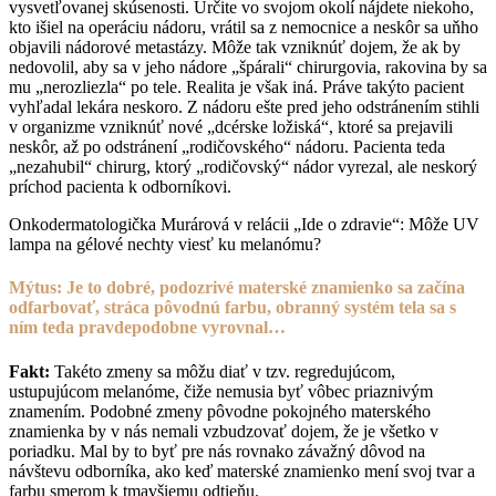
vysvetľovanej skúsenosti. Určite vo svojom okolí nájdete niekoho,
kto išiel na operáciu nádoru, vrátil sa z nemocnice a neskôr sa uňho
objavili nádorové metastázy. Môže tak vzniknúť dojem, že ak by
nedovolil, aby sa v jeho nádore „špárali“ chirurgovia, rakovina by sa
mu „nerozliezla“ po tele. Realita je však iná. Práve takýto pacient
vyhľadal lekára neskoro. Z nádoru ešte pred jeho odstránením stihli
v organizme vzniknúť nové „dcérske ložiská“, ktoré sa prejavili
neskôr, až po odstránení „rodičovského“ nádoru. Pacienta teda
„nezahubil“ chirurg, ktorý „rodičovský“ nádor vyrezal, ale neskorý
príchod pacienta k odborníkovi.
Onkodermatologička Murárová v relácii „Ide o zdravie“: Môže UV
lampa na gélové nechty viesť ku melanómu?
Mýtus: Je to dobré, podozrivé materské znamienko sa začína
odfarbovať, stráca pôvodnú farbu, obranný systém tela sa s
ním teda pravdepodobne vyrovnal…
Fakt:
Takéto zmeny sa môžu diať v tzv. regredujúcom,
ustupujúcom melanóme, čiže nemusia byť vôbec priaznivým
znamením. Podobné zmeny pôvodne pokojného materského
znamienka by v nás nemali vzbudzovať dojem, že je všetko v
poriadku. Mal by to byť pre nás rovnako závažný dôvod na
návštevu odborníka, ako keď materské znamienko mení svoj tvar a
farbu smerom k tmavšiemu odtieňu.