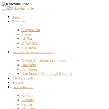
Koža
Melanóm
Diagnostika
Štádiá
Liečba
Vývoj lieku
Prevencia
Nemelanómová rakovina kože
Aktinická (solárna) keratóza
Bazalióm
Spinalióm
Karcinóm z Merkelových buniek
Články a médiá
Poradňa
Naše združenie
Kto sme
Kontakt
Partneri
2% dane