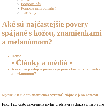
Podporte nás
Pomôžte nám pomáhať
Tlačoviny
Aké sú najčastejšie povery
spájané s kožou, znamienkami
a melanómom?
Home
•
Články a médiá
•
Aké sú najčastejšie povery spájané s kožou, znamienkami
a melanómom?
Mýtus: Ak si dám znamienko vyrezať, dôjde k jeho rozsevu…
Fakt: Táto často zakorenená mylná predstava vychádza z nesprávne