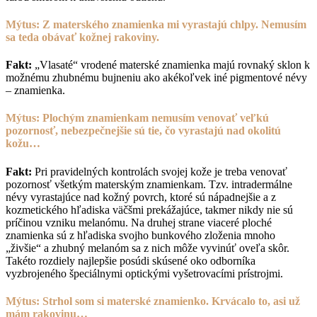
Mýtus: Z materského znamienka mi vyrastajú chlpy. Nemusím
sa teda obávať kožnej rakoviny.
Fakt:
„Vlasaté“ vrodené materské znamienka majú rovnaký sklon k
možnému zhubnému bujneniu ako akékoľvek iné pigmentové névy
– znamienka.
Mýtus: Plochým znamienkam nemusím venovať veľkú
pozornosť, nebezpečnejšie sú tie, čo vyrastajú nad okolitú
kožu…
Fakt:
Pri pravidelných kontrolách svojej kože je treba venovať
pozornosť všetkým materským znamienkam. Tzv. intradermálne
névy vyrastajúce nad kožný povrch, ktoré sú nápadnejšie a z
kozmetického hľadiska väčšmi prekážajúce, takmer nikdy nie sú
príčinou vzniku melanómu. Na druhej strane viaceré ploché
znamienka sú z hľadiska svojho bunkového zloženia mnoho
„živšie“ a zhubný melanóm sa z nich môže vyvinúť oveľa skôr.
Takéto rozdiely najlepšie posúdi skúsené oko odborníka
vyzbrojeného špeciálnymi optickými vyšetrovacími prístrojmi.
Mýtus: Strhol som si materské znamienko. Krvácalo to, asi už
mám rakovinu…